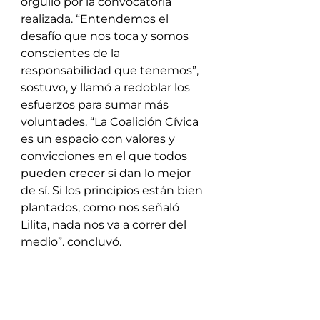
orgullo por la convocatoria 
realizada. “Entendemos el 
desafío que nos toca y somos 
conscientes de la 
responsabilidad que tenemos”, 
sostuvo, y llamó a redoblar los 
esfuerzos para sumar más 
voluntades. “La Coalición Cívica 
es un espacio con valores y 
convicciones en el que todos 
pueden crecer si dan lo mejor 
de sí. Si los principios están bien 
plantados, como nos señaló 
Lilita, nada nos va a correr del 
medio”, concluyó.
La Mesa Ejecutiva Provincial se 
completa con el concejal 
capitalino 
Fabián Nieves
 como 
Secretario de Acción Política; 