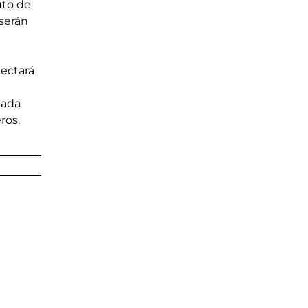
uto de 
serán 
ectará 
Cada 
ros, 