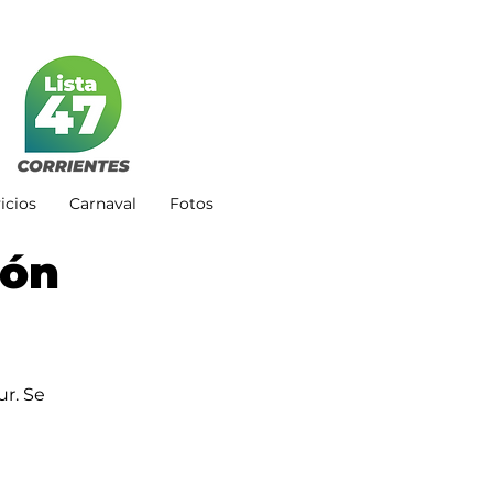
icios
Carnaval
Fotos
ión
r. Se 