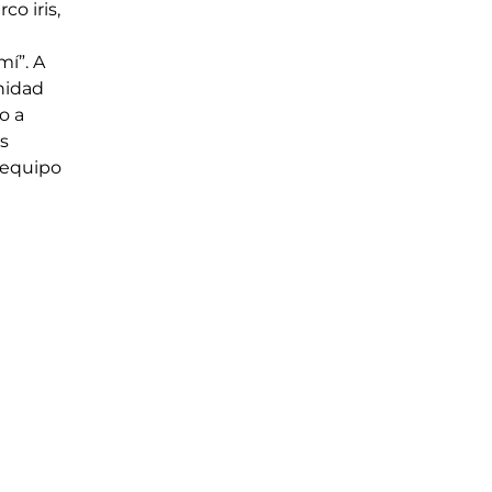
o iris, 
 
í”. A 
nidad 
o a 
s 
l equipo 