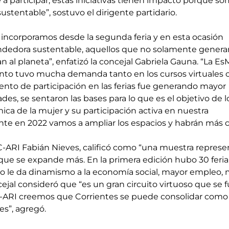
e a participar, estas iniciativas tienen impacto porque so
ustentable”, sostuvo el dirigente partidario.
dedora sustentable, aquellos que no solamente genera
n al planeta”, enfatizó la concejal Gabriela Gauna. “La Es
to tuvo mucha demanda tanto en los cursos virtuales 
iento de participación en las ferias fue generando mayor 
es, se sentaron las bases para lo que es el objetivo de lo
a de la mujer y su participación activa en nuestra 
e en 2022 vamos a ampliar los espacios y habrán más c
CC-ARI Fabián Nieves, calificó como “una muestra represe
 que se expande más. En la primera edición hubo 30 feria
sto le da dinamismo a la economía social, mayor empleo, 
ejal consideró que “es un gran circuito virtuoso que se f
-ARI creemos que Corrientes se puede consolidar como
s”, agregó.