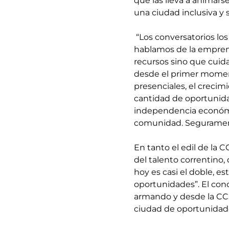
que las lleva a animars
una ciudad inclusiva y s
 “Los conversatorios los incorporamos desde la segunda feria y en esta ocasión 
hablamos de la empren
recursos sino que cuida
desde el primer momen
presenciales, el crecim
cantidad de oportunidad
independencia económic
comunidad. Segurament
En tanto el edil de la 
del talento correntino,
hoy es casi el doble, e
oportunidades”. El conc
armando y desde la CC
ciudad de oportunidade