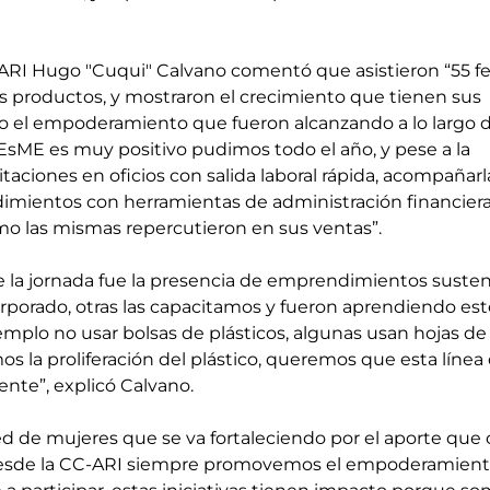
-ARI Hugo "Cuqui" Calvano comentó que asistieron “55 fe
s productos, y mostraron el crecimiento que tienen sus 
do el empoderamiento que fueron alcanzando a lo largo d
a EsME es muy positivo pudimos todo el año, y pese a la 
aciones en oficios con salida laboral rápida, acompañarla
mientos con herramientas de administración financiera
mo las mismas repercutieron en sus ventas”.
la jornada fue la presencia de emprendimientos sustent
corporado, otras las capacitamos y fueron aprendiendo est
mplo no usar bolsas de plásticos, algunas usan hojas de
mos la proliferación del plástico, queremos que esta línea
ente”, explicó Calvano.
ed de mujeres que se va fortaleciendo por el aporte que 
 desde la CC-ARI siempre promovemos el empoderamiento