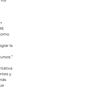
mos 
n 
ME 
como 
grar la 
ursos.”
ntativa 
ntes y 
más 
ue 
 