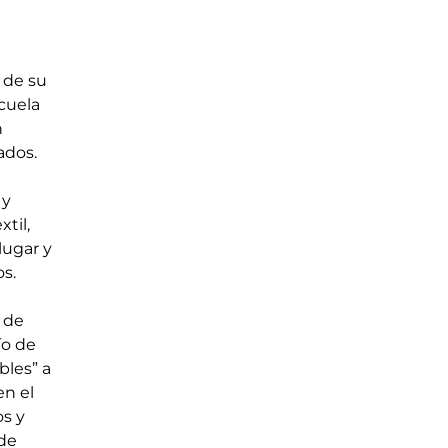
 de su 
cuela 
 
ados.
y 
til, 
lugar y 
os.
 de 
o de 
les” a 
n el 
s y 
de 