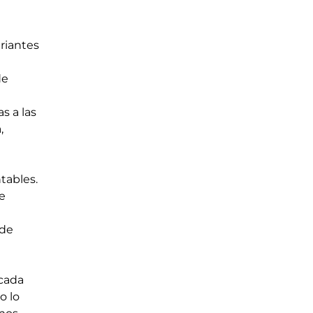
riantes 
e 
s a las 
, 
ables. 
e 
 
 de 
cada 
 lo 