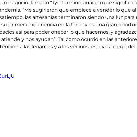
un negocio llamado "Jyi" término guaraní que significa arc
andemia. “Me sugirieron que empiece a vender lo que al
asatiempo, las artesanías terminaron siendo una luz para m
u primera experiencia en la feria “y es una gran oportu
cios así para poder ofrecer lo que hacemos, y agradezc
atiende y nos ayudan”. Tal como ocurrió en las anteriore
 atención a las feriantes y a los vecinos, estuvo a cargo de
6urLjU