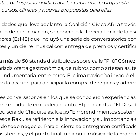
ntes del espacio político adelantaron que la propuesta 
cursos, clínicas y nuevas propuestas para ellas.
idades que lleva adelante la Coalición Cívica ARI a través
to de participación, se concretó la Tercera Feria de la Es
as (EsME) que incluyó una serie de conversatorios con
es y un cierre musical con entrega de premios y certific
a más de 50 stands distribuidos sobre calle “Pilú” Gómez 
iada oferta gastronómica, de rubros como artesanías, tex
 indumentaria, entre otros. El clima navideño invadió el 
n la ocasión para anticipar la compra de regalos y adorn
es conversatorios en los que se conocieron experiencias
el sentido de empoderamiento. El primero fue “El Desafí
ulsora de Chiquitelas, luego “Emprendimientos sostenib
sde Raku se refirieron a la innovación y su importancia e
e todo negocio.  Para el cierre se entregaron certificado
asistentes, y el punto final fue a pura música de la mano 