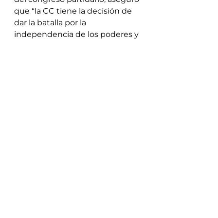
que “la CC tiene la decisión de 
dar la batalla por la 
independencia de los poderes y 
la pelea contra la impunidad”.
“Confiamos en que en 2019 
vamos a seguir consolidando 
Cambiemos, sentando las bases 
para fortalecer la República, más 
allá de las diferencias que 
debamos marcar con palabras o 
silencios”.
Tras el congreso, la Mesa 
Ejecutiva de la CC quedó 
conformada de la siguiente 
manera: Presidente, 
Maximiliano Ferraro; 
Vicepresidente, Mariana Zuvic; 
Tesorera, la diputada provincial 