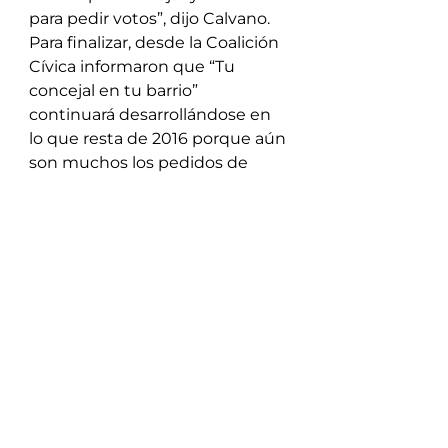
para pedir votos”, dijo Calvano.
Para finalizar, desde la Coalición 
Cívica informaron que “Tu 
concejal en tu barrio” 
continuará desarrollándose en 
lo que resta de 2016 porque aún 
son muchos los pedidos de 
visita a los que hay que dar 
respuesta. Sin embargo, 
insistieron en que si algún 
vecino quiere que vayan a su 
barrio debe escribir a los 
concejales por las redes sociales 
o acercarse a sus despachos en 
el Concejo Deliberante -25 de 
mayo 1178, 1er piso- para 
coordinar la visita.
“Hay tanto por hacer por 