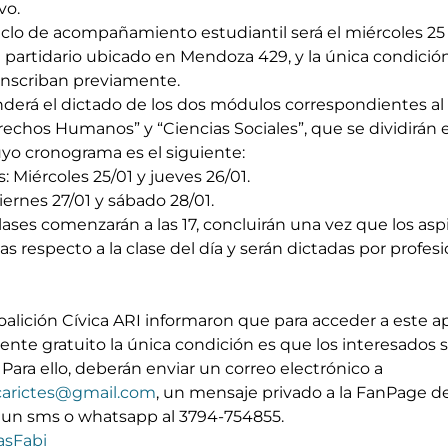
vo.
l ci­clo de acompañamiento estudiantil se­rá el miércoles 25
cal partidario ubi­ca­do en Men­do­za 429, y la única condició
 inscriban previamente.
e­rá el dic­ta­do de los dos mó­du­los co­rres­pon­dien­tes al 
Derechos Humanos” y “Ciencias Sociales”, que se dividirán 
uyo cronograma es el siguiente:
Miércoles 25/01 y jueves 26/01.
iernes 27/01 y sábado 28/01.
clases comenzarán a las 17, concluirán una vez que los asp
respecto a la clase del día y serán dictadas por pro­fe­sio­
alición Cívica ARI informaron que para acceder a es­te ap
n­te gra­tui­to la úni­ca con­di­ción es que los in­te­re­sa­dos 
a­ra ello, de­be­rán en­viar un co­rreo elec­tró­ni­co a 
carictes@gmail.com
, un mensaje privado a la FanPage de
 un sms o what­sapp al 3794-754855.
asFabi