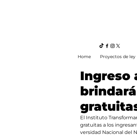
Home
Proyectos de ley
Ingreso 
brindará
gratuita
El Instituto Transformar, 
gra­tui­tas a los in­gre­sa
ver­si­dad Na­cio­nal del