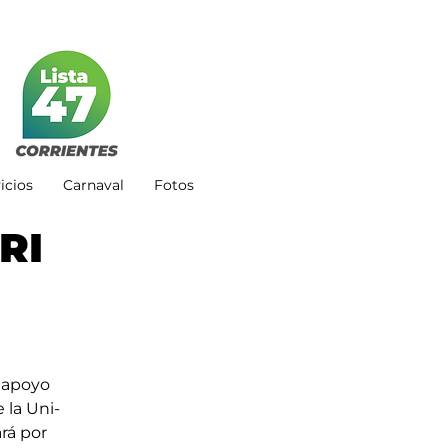
icios
Carnaval
Fotos
RI
 apo­yo 
e la Uni­
ará por 