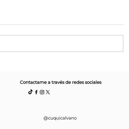
Corrientes
Campaña #Recopila: Más
Contactame a través de redes sociales
 gratuitas
puntos de acopio y 110 ki
o de la
donadas
@cuquicalvano