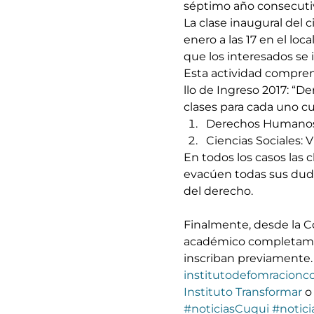
séptimo año con­se­cu­ti­
La cla­se inau­gu­ral de
ene­ro a las 17 en el lo­
que los interesados se
Esta actividad com­pren­d
llo de In­gre­so 2017: “
clases para cada uno c
Derechos Humanos: 
Ciencias Sociales: V
En todos los casos las 
evacúen todas sus dudas 
del de­re­cho.
Finalmente, desde la Co
aca­dé­mi­co com­ple­ta­me
inscriban pre­via­men­te. P
institutodefomracionc
Instituto Transformar
 o
#noticiasCuqui
#notici