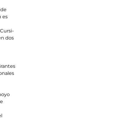
 de 
n es 
Cur­si­
en dos 
irantes 
na­les 
o­yo 
se 
l 