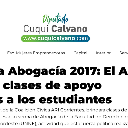
Esc. Mujeres Emprendedoras
Capital
Interior
Serv
a Abogacía 2017: El A
 clases de apoyo
s a los estudiantes
de la Co­a­li­ción Cí­vi­ca ARI Corrientes, brin­da­rá cla­ses de
n­tes a la ca­rre­ra de Abo­ga­cía de la Fa­cul­tad de De­re­cho d
 Nor­des­te (UN­NE), actividad que esta fuerza política realiz