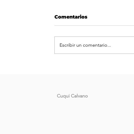
Comentarios
Escribir un comentario...
La Coalición Cívica ARI 
brindará clases de apoyo
Cuqui Calvano
para el ingreso a Derech
UNNE