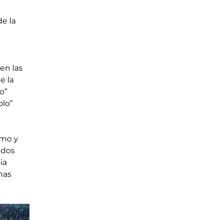
e la 
 
n las 
e la 
o” 
lo” 
smo y 
idos 
ia 
nas 