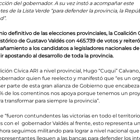
ección del gobernador. A su vez instó a acompañar este 
s de la Lista Verde “para defender la provincia, la Repúbl
d”.
io definitivo de las elecciones provinciales, la Coalición C
istórico de Gustavo Valdés con 465.739 de votos y reiteró 
amiento a los candidatos a legisladores nacionales de l
r apostando al desarrollo de toda la provincia.
ición Cívica ARI a nivel provincial, Hugo “Cuqui” Calvano,
l gobernador quien fue reelecto y manifestó que “es un org
 ser parte de esta gran alianza de Gobierno que encabeza
9 % de los correntinos nos apoya porque tenemos un proy
ra transformar para siempre la provincia”.
e “fueron contundentes las victorias en todo el territorio
 con el  gobernador Valdés al frente, esto representa un
hora seguimos militando para lograr a nivel nacional que
presentantes lleguen a las bancas para defender los int