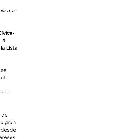
ica, el 
ívica- 
la 
a Lista 
 se 
ullo 
 
ecto 
 de 
a gran 
 desde 
ereses 