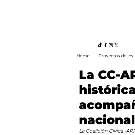
Home
Proyectos de ley
La CC-AR
históric
acompañ
naciona
La Coalición Cívica -A