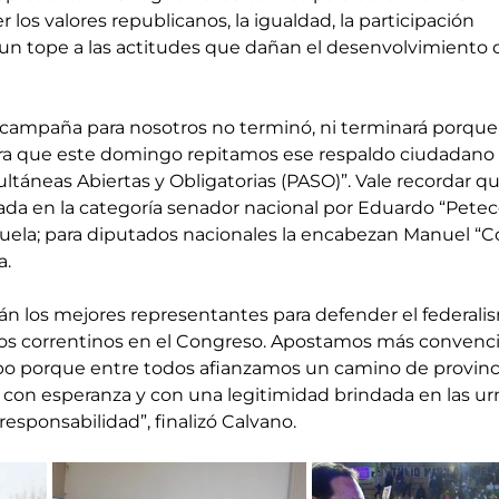
r los valores republicanos, la igualdad, la participación 
n tope a las actitudes que dañan el desenvolvimiento d
a campaña para nosotros no terminó, ni terminará porque
a que este domingo repitamos ese respaldo ciudadano e
ltáneas Abiertas y Obligatorias (PASO)”. Vale recordar qu
ada en la categoría senador nacional por Eduardo “Petec
zuela; para diputados nacionales la encabezan Manuel “Co
a.
án los mejores representantes para defender el federali
 los correntinos en el Congreso. Apostamos más convenc
po porque entre todos afianzamos un camino de provinc
, con esperanza y con una legitimidad brindada en las ur
responsabilidad”, finalizó Calvano.