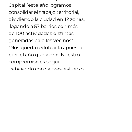
Capital “este año logramos 
consolidar el trabajo territorial, 
dividiendo la ciudad en 12 zonas, 
llegando a 57 barrios con más 
de 100 actividades distintas 
generadas para los vecinos”. 
“Nos queda redoblar la apuesta 
para el año que viene. Nuestro 
compromiso es seguir 
trabajando con valores, esfuerzo 
y convicción”, dijo.
PRESENCIAS
La jornada contó con la 
presencia de cientos de 
militantes de toda la provincia y 
también acompañaron la 
jornada referentes de 