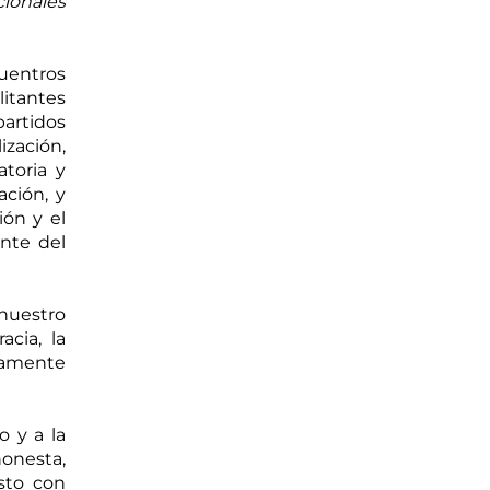
ionales 
uentros 
itantes 
artidos 
zación, 
toria y 
ción, y 
ón y el 
nte del 
uestro 
ia, la 
damente 
 y a la 
nesta, 
to con 