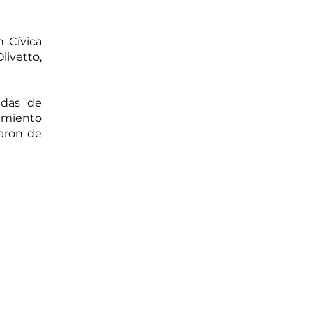
 Cívica 
ivetto, 
das de 
miento 
aron de 