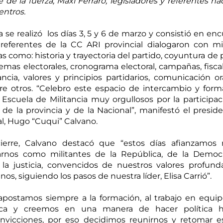
te de la fuerza, Maxi Ferraro, legisladores y referentes nac
ntros. 
 se realizó  los días 3, 5 y 6 de marzo y consistió en enc
referentes de la CC ARI provincial dialogaron con mil
s como: historia y trayectoria del partido, coyuntura de p
stemas electorales, cronograma electoral, campañas, fiscali
cia, valores y principios partidarios, comunicación ora
re otros. “Celebro este espacio de intercambio y forma
Escuela de Militancia muy orgullosos por la participaci
 la provincia y de la Nacional”, manifestó el preside
al, Hugo “Cuqui” Calvano. 
ierre, Calvano destacó que “estos días afianzamos n
nos como militantes de la República, de la Democrac
y la justicia, convencidos de nuestros valores profun
s, siguiendo los pasos de nuestra líder, Elisa Carrió”. 
postamos siempre a la formación, al trabajo en equipo
ica y creemos en una manera de hacer política ho
nvicciones, por eso decidimos reunirnos y retomar es