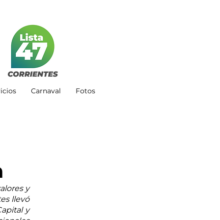
icios
Carnaval
Fotos
a
lores y 
s llevó 
pital y 