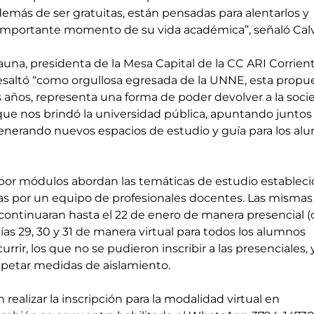
emás de ser gratuitas, están pensadas para alentarlos y 
importante momento de su vida académica”, señaló Cal
auna, presidenta de la Mesa Capital de la CC ARI Corrient
 resaltó “como orgullosa egresada de la UNNE, esta propue
 años, representa una forma de poder devolver a la soci
ue nos brindó la universidad pública, apuntando juntos a
generando nuevos espacios de estudio y guía para los al
 por módulos abordan las temáticas de estudio estableci
das por un equipo de profesionales docentes. Las mismas
y continuaran hasta el 22 de enero de manera presencial (
ías 29, 30 y 31 de manera virtual para todos los alumnos 
rrir, los que no se pudieron inscribir a las presenciales, 
petar medidas de aislamiento.  
ealizar la inscripción para la modalidad virtual en 