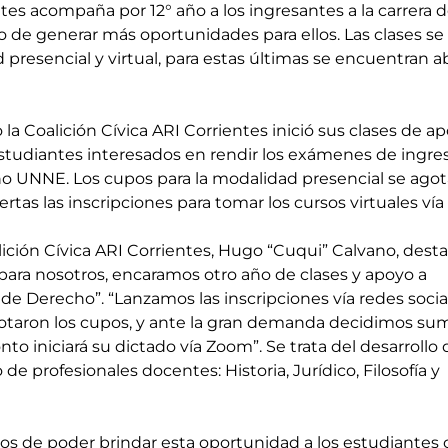
ntes acompaña por 12° año a los ingresantes a la carrera d
o de generar más oportunidades para ellos. Las clases se 
presencial y virtual, para estas últimas se encuentran ab
la Coalición Cívica ARI Corrientes inició sus clases de a
 estudiantes interesados en rendir los exámenes de ingre
ho UNNE. Los cupos para la modalidad presencial se agot
rtas las inscripciones para tomar los cursos virtuales vía
lición Cívica ARI Corrientes, Hugo “Cuqui” Calvano, dest
para nosotros, encaramos otro año de clases y apoyo a 
 de Derecho”. “Lanzamos las inscripciones vía redes socia
aron los cupos, y ante la gran demanda decidimos suma
nto iniciará su dictado vía Zoom”. Se trata del desarrollo 
e profesionales docentes: Historia, Jurídico, Filosofía y 
 de poder brindar esta oportunidad a los estudiantes 