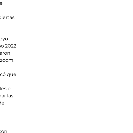
e 
iertas 
poyo 
so 2022 
aron, 
 zoom. 
acó que 
les e 
r las 
de 
con 