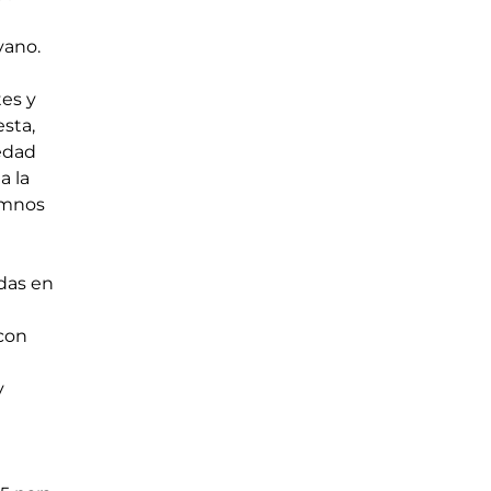
vano.
es y 
sta, 
edad 
 la 
umnos 
das en 
 
con 
y 