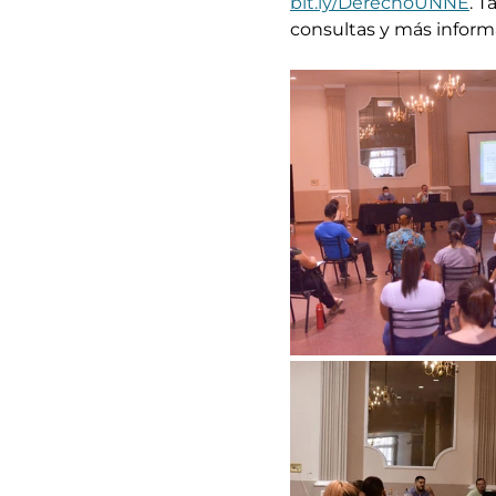
bit.ly/DerechoUNNE
. 
consultas y más inform