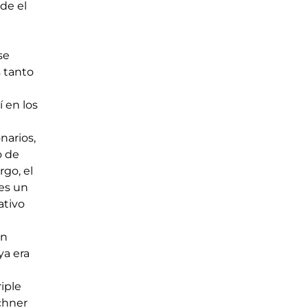
de el 
se 
 tanto 
 en los 
narios, 
 de 
go, el 
es un 
tivo 
n 
a era 
iple 
chner 