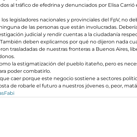
os al tráfico de efedrina y denunciados por Elisa Carrió 
los legisladores nacionales y provinciales del FpV, no de
a ninguna de las personas que están involucradas. Deberían
nvestigación judicial y rendir cuentas a la ciudadanía respe
tí. También deben explicarnos por qué no dijeron nada cu
ueron trasladadas de nuestras fronteras a Buenos Aires, li
donos.
como la estigmatización del pueblo itateño, pero es neces
ra poder combatirlo.
ue caer porque este negocio sostiene a sectores polític
sta de robarle el futuro a nuestros jóvenes o, peor, mat
asFabi