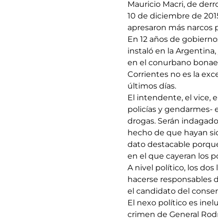
Mauricio Macri, de derro
10 de diciembre de 201
apresaron más narcos po
En 12 años de gobiernos 
instaló en la Argentina
en el conurbano bonaer
Corrientes no es la exc
últimos días. 
El intendente, el vice, 
policías y gendarmes- e
drogas. Serán indagados
hecho de que hayan sid
dato destacable porqu
en el que cayeran los p
A nivel político, los do
hacerse responsables de
el candidato del consens
El nexo político es inel
crimen de General Rodr