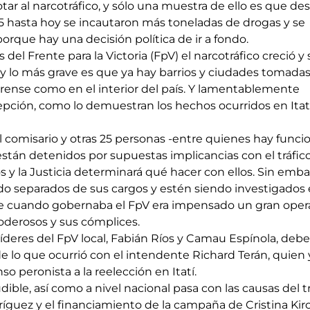
tar al narcotráfico, y sólo una muestra de ello es que des
5 hasta hoy se incautaron más toneladas de drogas y se 
rque hay una decisión política de ir a fondo.
del Frente para la Victoria (FpV) el narcotráfico creció y 
, y lo más grave es que ya hay barrios y ciudades tomadas
ense como en el interior del país. Y lamentablemente 
epción, como lo demuestran los hechos ocurridos en Itatí
el comisario y otras 25 personas -entre quienes hay funcio
stán detenidos por supuestas implicancias con el tráfico
 y la Justicia determinará qué hacer con ellos. Sin embar
o separados de sus cargos y estén siendo investigados 
e cuando gobernaba el FpV era impensado un gran opera
oderosos y sus cómplices.
s líderes del FpV local, Fabián Ríos y Camau Espínola, debe
 lo que ocurrió con el intendente Richard Terán, quien y
o peronista a la reelección en Itatí. 
udible, así como a nivel nacional pasa con las causas del tr
íguez y el financiamiento de la campaña de Cristina Kir