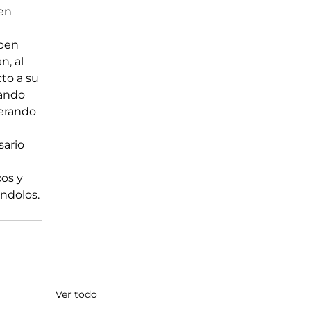
en 
ben 
, al 
cto a su 
ando 
berando 
ario 
os y 
ándolos.
Ver todo