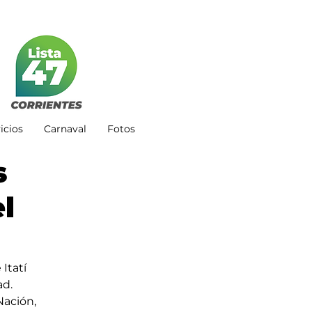
icios
Carnaval
Fotos
s
l
Itatí 
ad.
ación, 