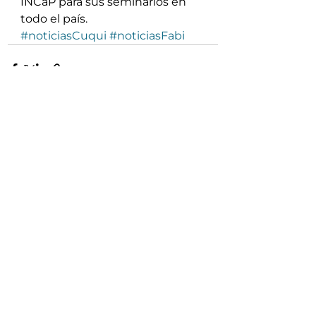
INCaP para sus seminarios en 
todo el país.
#noticiasCuqui
#noticiasFabi
Ver todo
Entradas recientes