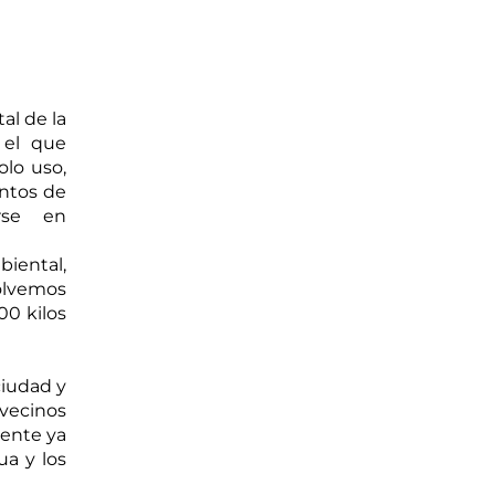
l de la 
el que 
lo uso, 
ntos de 
acopio fijos en Capital y en el interior que pueden consultarse en 
iental, 
lvemos 
0 kilos 
iudad y 
vecinos 
ente ya 
a y los 