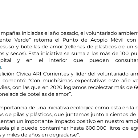
pañas iniciadas el año pasado, el voluntariado ambienta
rriente Verde” retoma el Punto de Acopio Móvil con 
desuso y botellas de amor (rellenas de plásticos de un so
s y secos). Esta iniciativa se suma a los más de 100 pu
m
.
lición Cívica ARI Corrientes y líder del voluntariado amb
, comentó: “Con muchísimas expectativas este año vo
iles, con las que en 2020 logramos recolectar más de 60
tonelada de botellas de amor”. 
 importancia de una iniciativa ecológica como esta en la c
os de pilas y plásticos, que juntamos junto a cientos de 
sentan un importante impacto positivo en nuestro ambi
ola pila puede contaminar hasta 600.000 litros de agu
s y miles de años en degradarse”. 