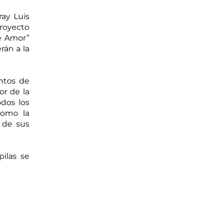
ay Luis 
royecto 
e Amor” 
án a la 
ntos de 
r de la 
dos los 
omo la 
de sus 
las se 