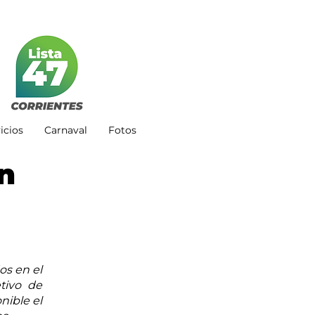
icios
Carnaval
Fotos
on
s en el 
tivo de 
ible el 