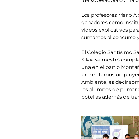
fue superadora con la p
Los profesores Mario Al
ganadores como institu
videos explicativos par
sumamos al concurso y l
El Colegio Santísimo Sa
Silvia se mostró compl
una en el barrio Montaña
presentamos un proyect
Ambiente, es decir som
los alumnos de primaria
botellas además de tra