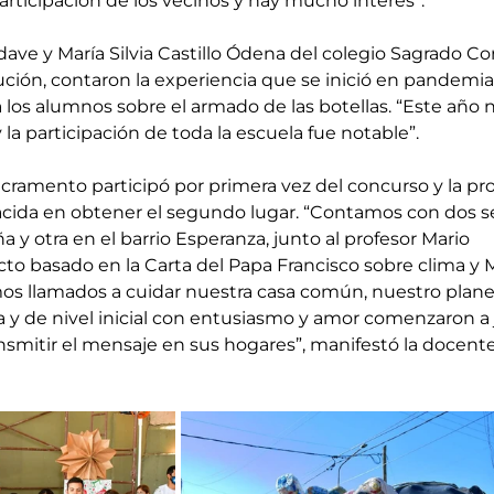
articipación de los vecinos y hay mucho interés”.
dave y María Silvia Castillo Ódena del colegio Sagrado Co
ción, contaron la experiencia que se inició en pandemia
a los alumnos sobre el armado de las botellas. “Este año 
a participación de toda la escuela fue notable”.
cramento participó por primera vez del concurso y la pro
acida en obtener el segundo lugar. “Contamos con dos s
 y otra en el barrio Esperanza, junto al profesor Mario 
o basado en la Carta del Papa Francisco sobre clima y 
os llamados a cuidar nuestra casa común, nuestro planet
 y de nivel inicial con entusiasmo y amor comenzaron a 
nsmitir el mensaje en sus hogares”, manifestó la docente