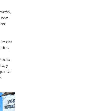
razón, 
 con 
nos 
fesora 
edes, 
Medio 
a, y 
juntar 
.