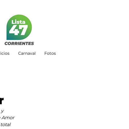
icios
Carnaval
Fotos
r
 y 
e Amor 
total 