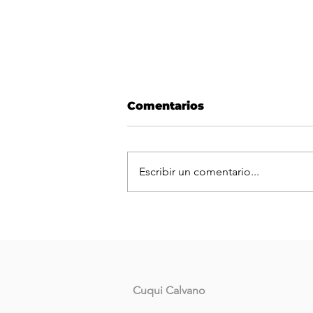
Comentarios
Escribir un comentario...
Cuqui Calvano presentó
para fortalecer la causa
Cuqui Calvano
Corrientes