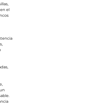
llas, 
en el 
ncos 
tencia 
, 
n 
 
das, 
, 
un 
able. 
ncia 