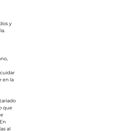
dos y 
a. 
no, 
cuidar 
 en la 
tariado 
o que 
e 
En 
s al 