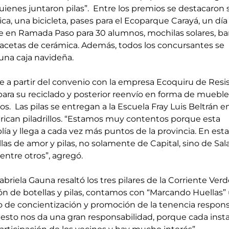
ienes juntaron pilas”.  Entre los premios se destacaron si
ca, una bicicleta, pases para el Ecoparque Carayá, un día 
 en Ramada Paso para 30 alumnos, mochilas solares, ba
acetas de cerámica. Además, todos los concursantes se 
una caja navideña.
e a partir del convenio con la empresa Ecoquiru de Resis
 para su reciclado y posterior reenvío en forma de muebles
s.  Las pilas se entregan a la Escuela Fray Luis Beltrán e
ican piladrillos. “Estamos muy contentos porque esta 
ía y llega a cada vez más puntos de la provincia. En esta
las de amor y pilas, no solamente de Capital, sino de Sala
 entre otros”, agregó.  
abriela Gauna resaltó los tres pilares de la Corriente Verde
ón de botellas y pilas, contamos con “Marcando Huellas” 
 de concientización y promoción de la tenencia respons
 esto nos da una gran responsabilidad, porque cada insta