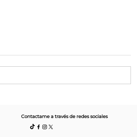
 proyectos
Cuqui Calvano impulsa u
Contactame a través de redes sociales
 Malvinas en
reconocer a los animale
sintientes en Corrientes