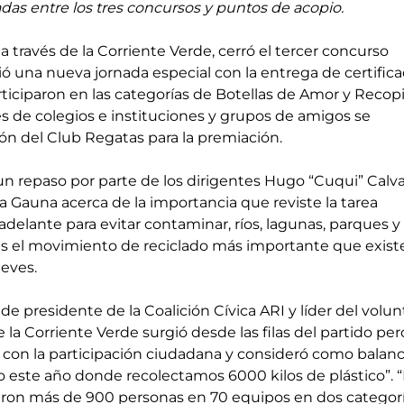
as entre los tres concursos y puntos de acopio.
 a través de la Corriente Verde, cerró el tercer concurso 
ió una nueva jornada especial con la entrega de certifica
ticiparon en las categorías de Botellas de Amor y Recopil
s de colegios e instituciones y grupos de amigos se 
ón del Club Regatas para la premiación. 
n repaso por parte de los dirigentes Hugo “Cuqui” Calva
a Gauna acerca de la importancia que reviste la tarea 
adelante para evitar contaminar, ríos, lagunas, parques y 
es el movimiento de reciclado más importante que existe
ieves.
de presidente de la Coalición Cívica ARI y líder del volun
la Corriente Verde surgió desde las filas del partido per
con la participación ciudadana y consideró como balanc
o este año donde recolectamos 6000 kilos de plástico”. “
aron más de 900 personas en 70 equipos en dos categoría