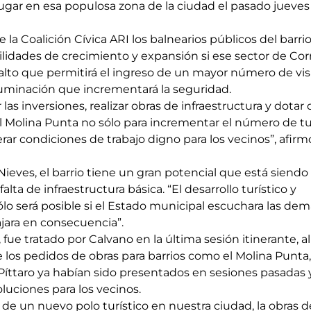
ugar en esa populosa zona de la ciudad el pasado jueves 
e la Coalición Cívica ARI los balnearios públicos del barrio
lidades de crecimiento y expansión si ese sector de Cor
alto que permitirá el ingreso de un mayor número de vis
iluminación que incrementará la seguridad.
las inversiones, realizar obras de infraestructura y dotar 
del Molina Punta no sólo para incrementar el número de tur
ar condiciones de trabajo digno para los vecinos”, afirm
 Nieves, el barrio tiene un gran potencial que está siendo 
lta de infraestructura básica. “El desarrollo turístico y 
lo será posible si el Estado municipal escuchara las de
ajara en consecuencia”.
fue tratado por Calvano en la última sesión itinerante, al
los pedidos de obras para barrios como el Molina Punta, 
 Píttaro ya habían sido presentados en sesiones pasadas 
luciones para los vecinos.
de un nuevo polo turístico en nuestra ciudad, la obras d