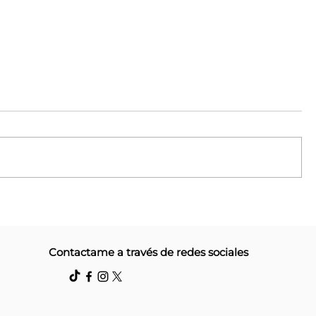
Corrientes
Campaña #Recopila: Más
Contactame a través de redes sociales
 gratuitas
puntos de acopio y 110 ki
o de la
donadas