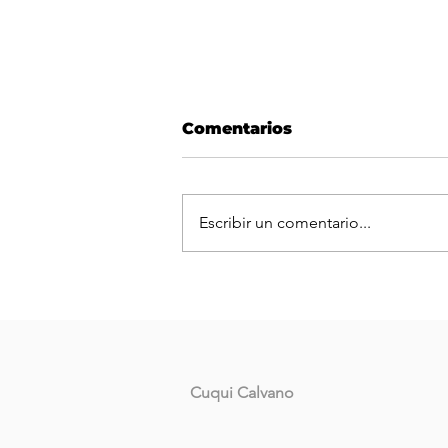
Comentarios
Escribir un comentario...
La Coalición Cívica ARI 
brindará clases de apoyo
Cuqui Calvano
para el ingreso a Derech
UNNE