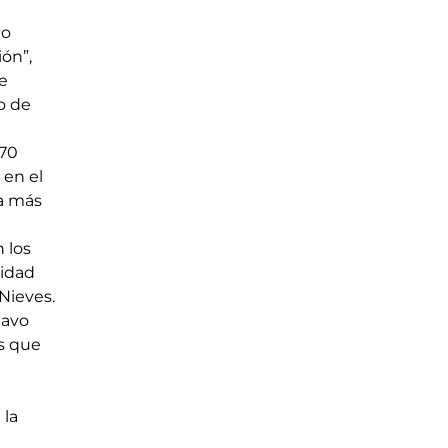
io 
ón”, 
e 
o de 
70 
 en el 
a más 
 los 
idad 
 Nieves.
tavo 
s que 
la 