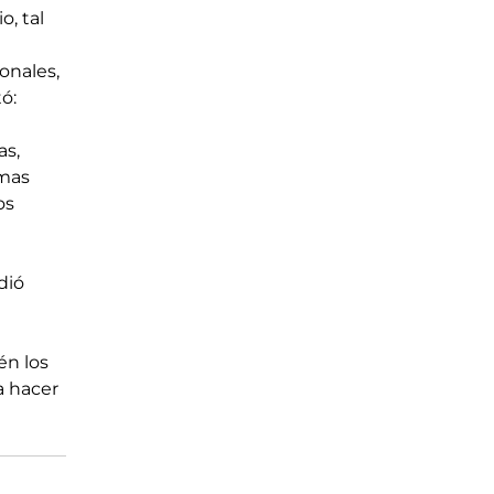
, tal 
onales, 
ó: 
s, 
mas 
os 
 
dió 
én los 
a hacer 