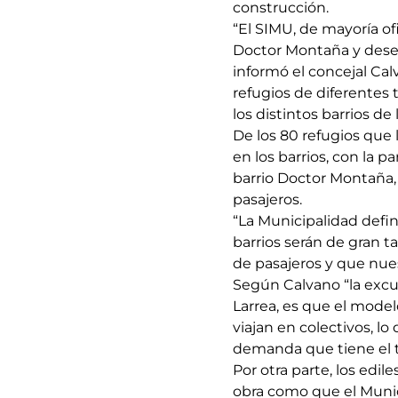
construcción.
“El SIMU, de mayoría ofi
Doctor Montaña y deses
informó el concejal Ca
refugios de diferentes 
los distintos barrios de 
De los 80 refugios que 
en los barrios, con la p
barrio Doctor Montaña,
pasajeros.
“La Municipalidad defini
barrios serán de gran t
de pasajeros y que nues
Según Calvano “la excus
Larrea, es que el model
viajan en colectivos, l
demanda que tiene el t
Por otra parte, los edil
obra como que el Munici