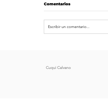
Comentarios
Escribir un comentario...
La Coalición Cívica ARI 
brindará clases de apoyo
Cuqui Calvano
para el ingreso a Derech
UNNE