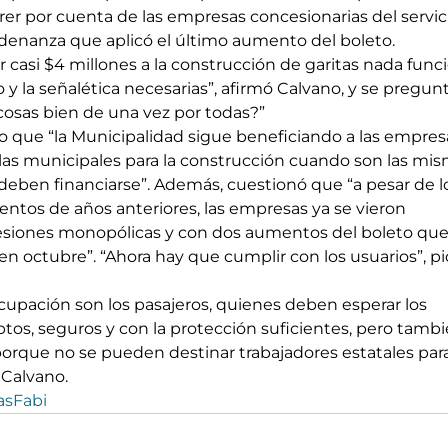
er por cuenta de las empresas concesionarias del servicio
rdenanza que aplicó el último aumento del boleto.
r casi $4 millones a la construcción de garitas nada funci
io y la señalética necesarias”, afirmó Calvano, y se pregunt
cosas bien de una vez por todas?”
ijo que “la Municipalidad sigue beneficiando a las empresa
llas municipales para la construcción cuando son las mis
deben financiarse”. Además, cuestionó que “a pesar de l
entos de años anteriores, las empresas ya se vieron 
esiones monopólicas y con dos aumentos del boleto que
70 en octubre”. “Ahora hay que cumplir con los usuarios”, pi
cupación son los pasajeros, quienes deben esperar los 
ptos, seguros y con la protección suficientes, pero tambi
porque no se pueden destinar trabajadores estatales par
ó Calvano.
asFabi