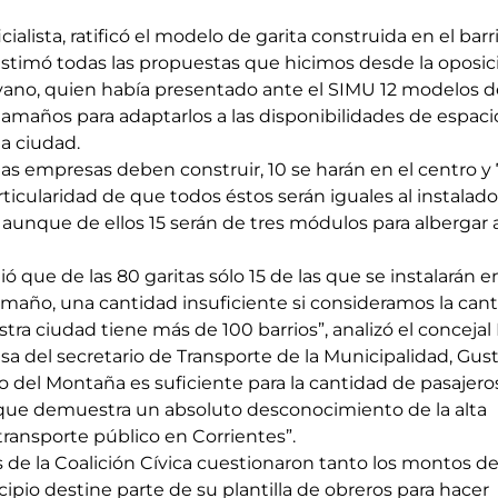
cialista, ratificó el modelo de garita construida en el barr
timó todas las propuestas que hicimos desde la oposici
lvano, quien había presentado ante el SIMU 12 modelos d
tamaños para adaptarlos a las disponibilidades de espaci
la ciudad.
las empresas deben construir, 10 se harán en el centro y 
articularidad de que todos éstos serán iguales al instalado
 aunque de ellos 15 serán de tres módulos para albergar 
ó que de las 80 garitas sólo 15 de las que se instalarán en
amaño, una cantidad insuficiente si consideramos la cant
tra ciudad tiene más de 100 barrios”, analizó el concejal
a del secretario de Transporte de la Municipalidad, Gus
o del Montaña es suficiente para la cantidad de pasajero
o que demuestra un absoluto desconocimiento de la alta 
ransporte público en Corrientes”.
es de la Coalición Cívica cuestionaron tanto los montos de 
pio destine parte de su plantilla de obreros para hacer 