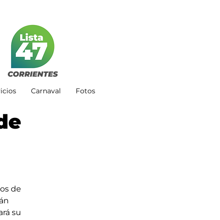
icios
Carnaval
Fotos
de
os de 
án 
rá su 