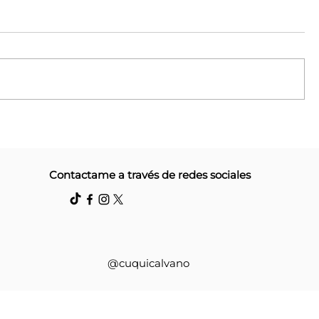
Corrientes
Campaña #Recopila: Más
Contactame a través de redes sociales
 gratuitas
puntos de acopio y 110 ki
o de la
donadas
@cuquicalvano