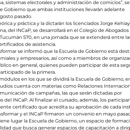
a, sistemas electorales y administración de comicios”, 
e Gobierno que ambas instituciones llevarán adelante 
gosto pasado.
eórica y práctica y la dictarán los licenciados Jorge Kehiay
a, del INCaP, se desarrollará en el Colegio de Abogados
 Tucumán 570, en una jornada que se extenderá entre las
ertificados de asistencia.
sformar se informó que la Escuela de Gobierno está dest
remiales y empresarios, así como a miembros de organiza
público en general, quienes pueden participar de esta se
articipado de la primera.
 módulos en los que se dividirá la Escuela de Gobierno, en
udios cuenta con materias como Relaciones Internaciona
omunicación de campañas, las que serán dictadas por 
 del INCaP. Al finalizar el cursado, además, los participa
iente certificado que acredita su aprobación de cada ins
sformar y el INCaP firmaron un convenio en mayo pasado
iene lugar la Escuela de Gobierno, un espacio de formaci
alidad que busca generar espacios de capacitación a diri