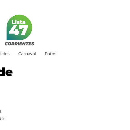
icios
Carnaval
Fotos
de
l 
el 