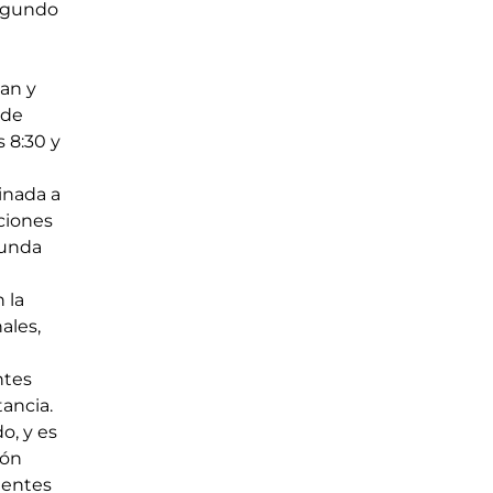
segundo 
an y 
 de 
 8:30 y 
inada a 
ciones 
gunda 
 la 
les, 
ntes 
tancia.
, y es 
ón 
gentes 