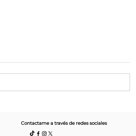
Corrientes
Campaña #Recopila: Más
Contactame a través de redes sociales
 gratuitas
puntos de acopio y 110 ki
o de la
donadas