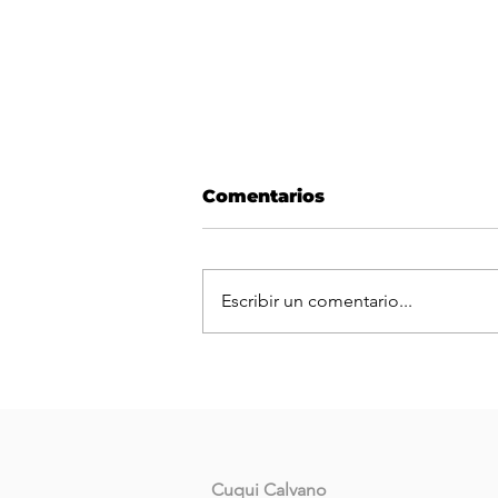
Comentarios
Escribir un comentario...
La Coalición Cívica ARI 
brindará clases de apoyo
Cuqui Calvano
para el ingreso a Derech