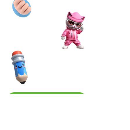
Julay - Ventivallejos
Khala- khalancos.dc
Concurso de cosplay
Jurados
Nadir - nadirbats_cosplay._22
Luis - spider_cifer
Victoria- bloodeath_cosplay
Concurso de dibujo
Jurados
Mareco
Haru
Inscribite acá