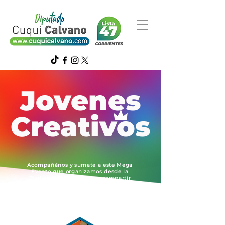
Jovenes
Creativos
Acompañános y sumate a este Mega
Evento que organizamos desde la
Coalición Civica ARI para compartir
todas las expresiones y creatividad de
talentosos artistas jóvenes de nuestra
ciudad: