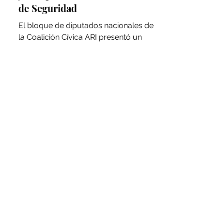
juicio político a la Ministra
de Seguridad
El bloque de diputados nacionales de
la Coalición Cívica ARI presentó un
proyecto de resolución en el que
pide el juicio político de la...