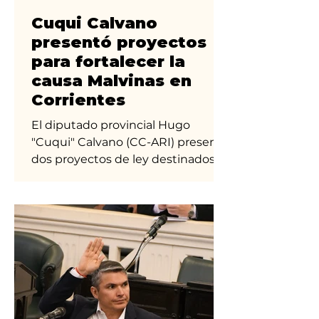
Cuqui Calvano
presentó proyectos
para fortalecer la
causa Malvinas en
Corrientes
El diputado provincial Hugo
"Cuqui" Calvano (CC-ARI) presentó
dos proyectos de ley destinados a
fortalecer la causa Malvinas en
Corrientes y convertirla en una
política de Estado sostenida en el
tiempo. Las iniciativas, que ya
tomaron estado parlamentario en
la Cámara de Diputados, proponen
por un lado la adhesión de la
provincia a la Ley Nacional N.º
27.671, que establece la