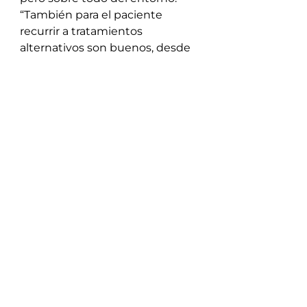
“También para el paciente 
recurrir a tratamientos 
alternativos son buenos, desde 
yoga, meditación, actividades al 
aire libre, entre otros”, agregó.  
Gabriela Gauna  recordó que 
“estamos en un mes muy 
importante y quisimos que la 
feria sea un espacio para 
promover la toma de conciencia 
sobre el cáncer de mama e 
invitamos a profesionales de 
nuestro medio y fue muy 
enriquecedor contar con la 
opinión de ellas”.