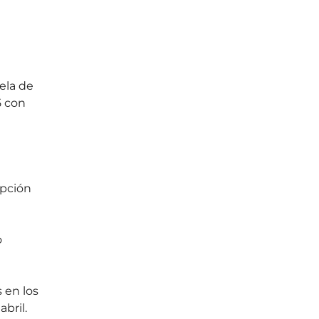
ela de 
 con 
ipción 
 
 en los 
abril.