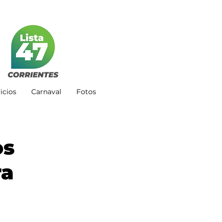
icios
Carnaval
Fotos
os
ra