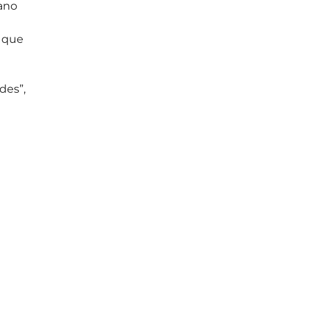
ano 
 que 
es”, 