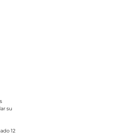
s 
ar su 
bado 12 