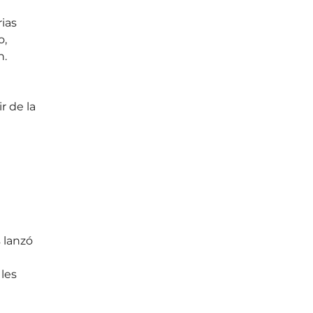
ias 
, 
n.
 
 de la 
 lanzó 
les 