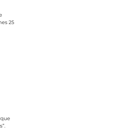
e 
nes 25 
rque 
”.