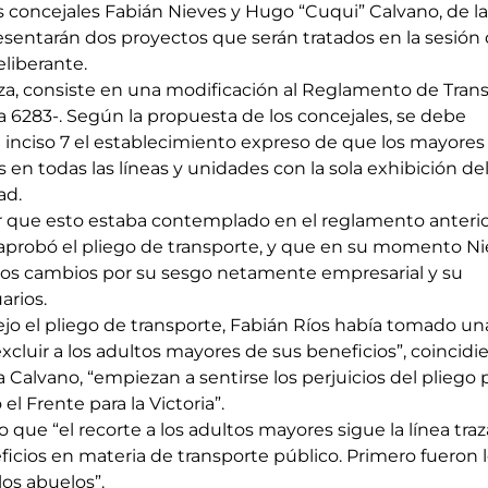
 concejales Fabián Nieves y Hugo “Cuqui” Calvano, de la
resentarán dos proyectos que serán tratados en la sesión 
liberante.
za, consiste en una modificación al Reglamento de Trans
 6283-. Según la propuesta de los concejales, se debe 
49 inciso 7 el establecimiento expreso de que los mayores
s en todas las líneas y unidades con la sola exhibición del
ad.
 que esto estaba contemplado en el reglamento anterior
probó el pliego de transporte, y que en su momento Ni
os cambios por su sesgo netamente empresarial y su 
arios.
jo el pliego de transporte, Fabián Ríos había tomado un
 excluir a los adultos mayores de sus beneficios”, coincidie
a Calvano, “empiezan a sentirse los perjuicios del pliego 
l Frente para la Victoria”.
o que “el recorte a los adultos mayores sigue la línea tra
ficios en materia de transporte público. Primero fueron l
los abuelos”.