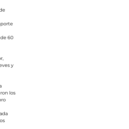
 
de 
porte 
 de 60 
 
, 
eves y 
a 
ron los 
pro 
zada 
os 