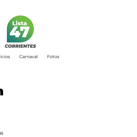
icios
Carnaval
Fotos
n
s 