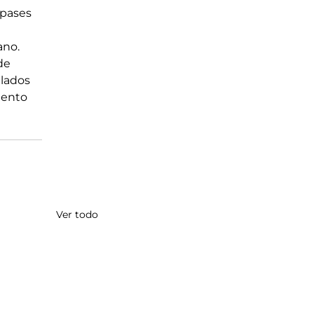
 pases 
ano.
de 
ilados 
mento 
Ver todo