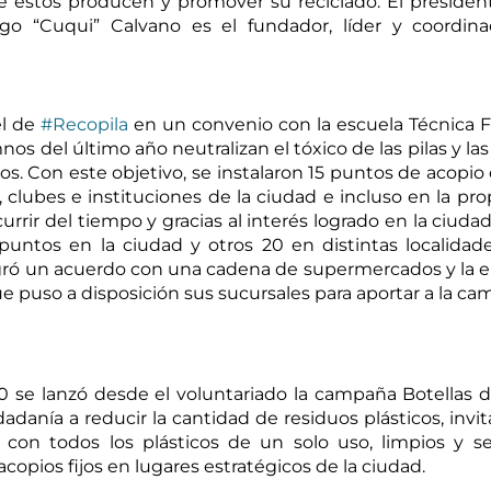
 estos producen y promover su reciclado. El president
go “Cuqui” Calvano es el fundador, líder y coordinad
l de 
#Recopila
 en un convenio con la escuela Técnica Fr
os del último año neutralizan el tóxico de las pilas y las u
os. Con este objetivo, se instalaron 15 puntos de acopio d
 clubes e instituciones de la ciudad e incluso en la prop
currir del tiempo y gracias al interés logrado en la ciudada
ntos en la ciudad y otros 20 en distintas localidade
logró un acuerdo con una cadena de supermercados y la 
e puso a disposición sus sucursales para aportar a la ca
 se lanzó desde el voluntariado la campaña Botellas 
dadanía a reducir la cantidad de residuos plásticos, invit
t con todos los plásticos de un solo uso, limpios y se
copios fijos en lugares estratégicos de la ciudad. 