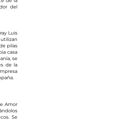
e de la 
or del 
ay Luis 
tilizan 
e pilas 
ia casa 
nía, se 
s de la 
empresa 
mpaña.
de Amor 
ándolos 
cos. Se 