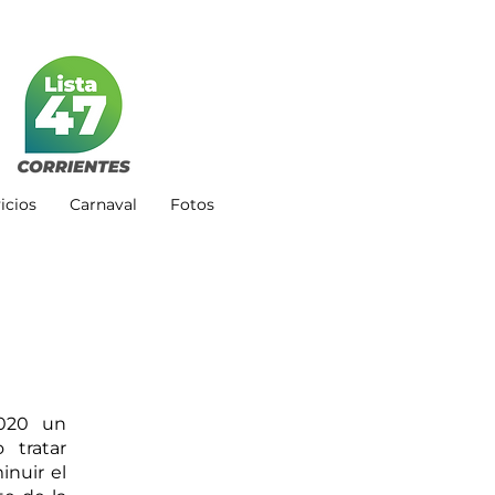
icios
Carnaval
Fotos
020 un 
tratar 
nuir el 