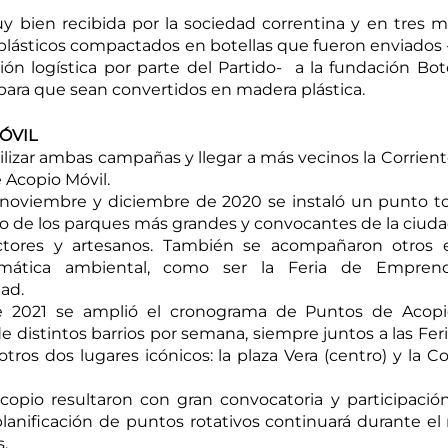
 bien recibida por la sociedad correntina y en tres m
 plásticos compactados en botellas que fueron enviados 
ón logística por parte del Partido-  a la fundación Bote
ara que sean convertidos en madera plástica. 
ÓVIL
bilizar ambas campañas y llegar a más vecinos la Corrient
Acopio Móvil. 
noviembre y diciembre de 2020 se instaló un punto to
 de los parques más grandes y convocantes de la ciudad
uctores y artesanos. También se acompañaron otros e
emática ambiental, como ser la Feria de Emprend
ad. 
de 2021 se amplió el cronograma de Puntos de Acopio
e distintos barrios por semana, siempre juntos a las Feria
ros dos lugares icónicos: la plaza Vera (centro) y la Co
opio resultaron con gran convocatoria y participación
planificación de puntos rotativos continuará durante el
. 