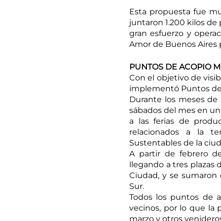
Esta propuesta fue muy
juntaron 1.200 kilos de
gran esfuerzo y operaci
Amor de Buenos Aires p
PUNTOS DE ACOPIO M
Con el objetivo de visi
implementó Puntos de 
Durante los meses de 
sábados del mes en uno
a las ferias de prod
relacionados a la t
Sustentables de la ciud
A partir de febrero 
llegando a tres plazas d
Ciudad, y se sumaron ot
Sur. 
Todos los puntos de ac
vecinos, por lo que la 
marzo y otros venideros