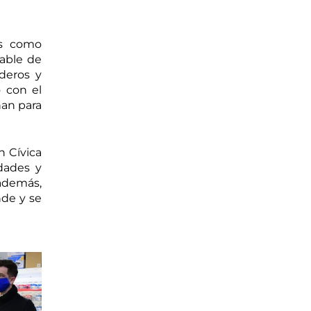
s como 
ble de 
eros y 
 con el 
an para 
 Cívica 
ades y 
demás, 
de y se 