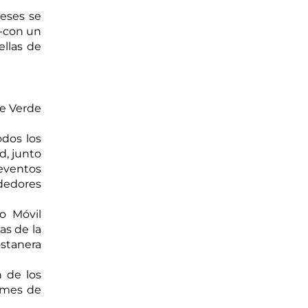
eses se 
-con un 
llas de 
e Verde 
dos los 
, junto 
ventos 
edores 
 Móvil 
s de la 
stanera 
 de los 
 mes de 