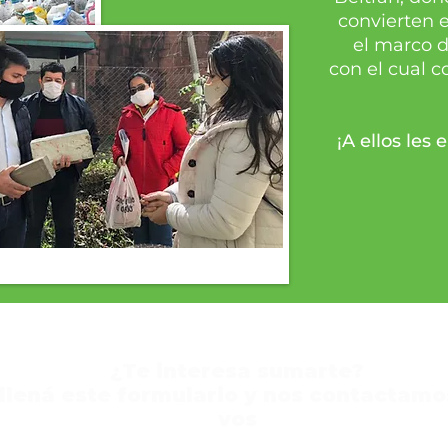
convierten e
el marco d
con el cual c
¡A ellos le
¿Te interesa sumarte?
llená este formulario y nos contactamo
vos