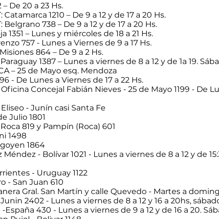
 – De 20 a 23 Hs.
 Catamarca 1210 – De 9 a 12 y de 17 a 20 Hs.
 Belgrano 738 – De 9 a 12 y de 17 a 20 Hs.
a 1351 – Lunes y miércoles de 18 a 21 Hs.
enzo 757 - Lunes a Viernes de 9 a 17 Hs.
isiones 864 – De 9 a 2 Hs.
Paraguay 1387 – Lunes a viernes de 8 a 12 y de 1a 19. Sába
ACA – 25 de Mayo esq. Mendoza
96 - De Lunes a Viernes de 17 a 22 Hs.
Oficina Concejal Fabián Nieves - 25 de Mayo 1199 - De Lu
 Eliseo - Junín casi Santa Fe
 de Julio 1801
Roca 819 y Pampín (Roca) 601
ini 1498
rigoyen 1864
Méndez - Bolívar 1021 - Lunes a viernes de 8 a 12 y de 15:
rrientes - Uruguay 1122
o - San Juan 610
nera Gral. San Martín y calle Quevedo - Martes a doming
 Junin 2402 - Lunes a viernes de 8 a 12 y 16 a 20hs, sábado
 -España 430 - Lunes a viernes de 9 a 12 y de 16 a 20. Sáb