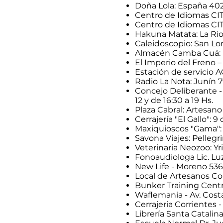
Doña Lola: España 402
Centro de Idiomas CIT:
Centro de Idiomas CIT:
Hakuna Matata: La Rioj
Caleidoscopio: San Lor
Almacén Camba Cuá: M
El Imperio del Freno – 
Estación de servicio 
Radio La Nota: Junín 7
Concejo Deliberante - 
12 y de 16:30 a 19 Hs.
Plaza Cabral: Artesano
Cerrajería "El Gallo": 9
Maxiquioscos "Gama": 
Savona Viajes: Pellegr
Veterinaria Neozoo: Y
Fonoaudiologa Lic. Luz 
New Life - Moreno 536
Local de Artesanos Co
Bunker Training Centr
Waflemania - Av. Costa
Cerrajeria Corrientes -
Librería Santa Catalina