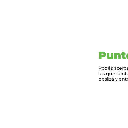
Punt
Podés acerca
los que con
deslizá y en