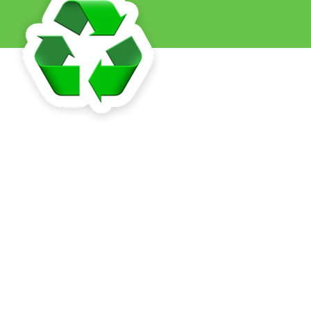
 de residuos
e la
s para su
 reutilizará