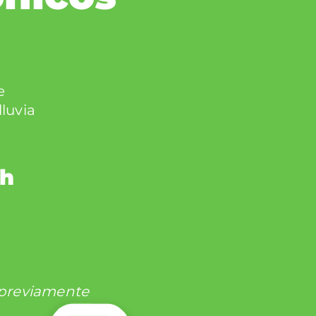
e
luvia
2h
e previamente