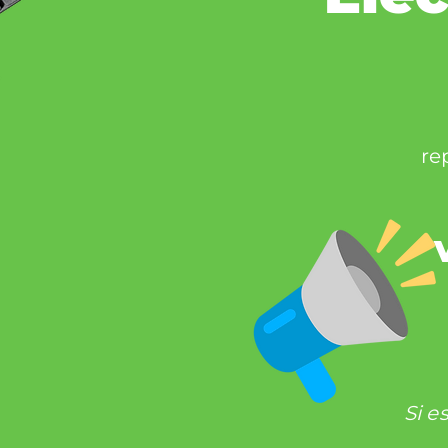
re
Si e