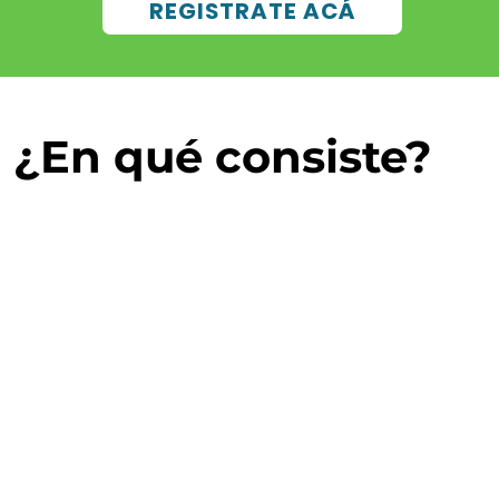
REGISTRATE ACÁ
¿En qué consiste?
ratos eléctricos y electrónicos, o RAEE, son la fracción
vel mundial y
producen una cantidad de impactos sobr
ud de las personas.
vía no se realiza recolección diferenciada de los mismo
que llevaremos a cabo la primera jornada.
os será enviado a la empresa chaqueña EcoQuiru que los
s en nuevos recursos.