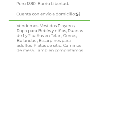
Peru 1380. Barrio Libertad.
Cuenta con envío a domicilio:
Sí
Vendemos: Vestidos Playeros,
Ropa para Bebés y niños, Ruanas
de 1 y 2 paños en Telar , Gorros,
Bufandas , Escarpines para
adultos. Platos de sitio. Caminos
de mesa. También completamos
nuestro rubro con macrame,
lámparas, Mandalas, Cortinas
,espejos etc...
WhatsApp
Contactame a través de redes