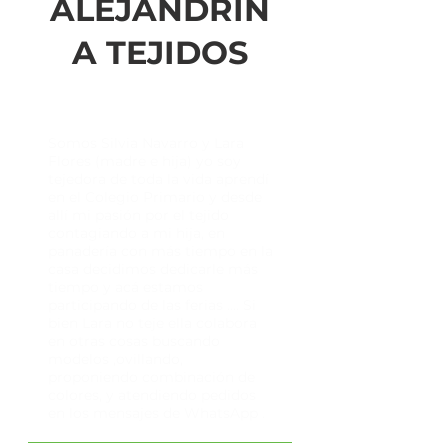
ALEJANDRIN
A TEJIDOS
Somos Silvia Navarro y Lara
Flores (madre e hija) yo soy
tejedora de toda la vida aprendí
en el Colegio Primario y desde
allí mi pasión por el tejido
contagiando a mi hija, en
panadería con más tiempo en la
casa decidimos dedicarle más
tiempo y acá estamos
participando de las ferias .... Si
bien Lara no teje ella colabora
en otras cosas buscando
modelos ,ovillando,
proponiendo combinación de
colores, y atendiendo pedidos
en los mensajes de WhatsApp .