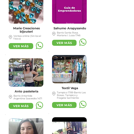
Artesanías
Aromas
Marie Creaciones
Sahumo Arapysandu
bijouteri
Barrio Santa Rosa.
Mariano I. Loza 1746
Ventas online (Sin local
físico)
VER MÁS
VER MÁS
Indumentaria
Gastronomía
Textil Vega
Anto pasteleria
Tampico 1789 Barrio Las
Rosas. Tampico y
Barrio Antartida
Fragata Sarmiento
Argentina Saavedra 1471
VER MÁS
VER MÁS