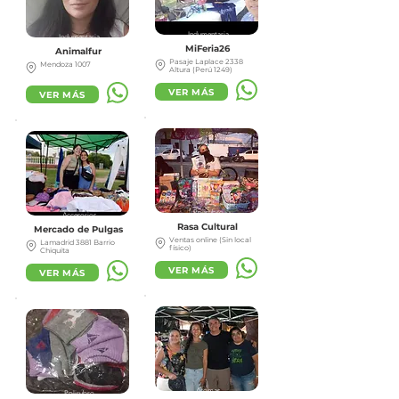
Indumentaria
Indumentaria
MiFeria26
Animalfur
Pasaje Laplace 2338
Mendoza 1007
Altura (Perú 1249)
VER MÁS
VER MÁS
Polirubro
Accesorios
Rasa Cultural
Mercado de Pulgas
Ventas online (Sin local
Lamadrid 3881 Barrio
físico)
Chiquita
VER MÁS
VER MÁS
Aromas
Polirubro