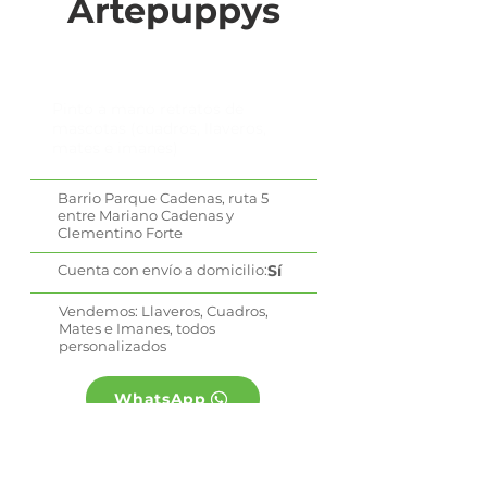
Artepuppys
Pinto a mano retratos de
mascotas (cuadros, llaveros,
mates e imanes)
Barrio Parque Cadenas, ruta 5
entre Mariano Cadenas y
Clementino Forte
Cuenta con envío a domicilio:
Sí
Vendemos: Llaveros, Cuadros,
Mates e Imanes, todos
personalizados
WhatsApp