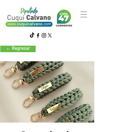
← Regresar
Artesanías