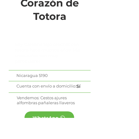
Corazón de
Totora
Soy Carolina tejo crochet con
totora hace muchos años! Mis
creaciones son muy
particulares .
Nicaragua 5190
Cuenta con envío a domicilio:
Sí
Vendemos: Cestos ajures
alfombras pañaleras llaveros
WhatsApp