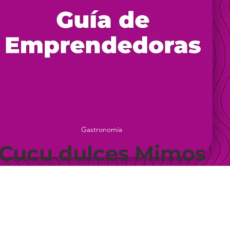
Gastronomía
Cucu dulces Mimos
a, mi nombré es Liseth o mejor Liss. Tengo mí
rendimiento de 2019/20 , vendo producción dulces.
tas, tortas clásicas, de uno o dos rellenos nada más.
o que identifique para mí, es lo artesanal y clásico