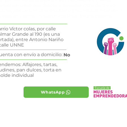
ramente, hago pan dulces y budines 100% de 0 y yo
ita, los alfajores es otro producto y no está de más decir
 este año entro los pastelitos Hojaldrados caseros.
rrio Víctor colas, por calle
lmar Grande al 190 (es una
rtada), entre Antonio Nariño
calle UNNE
uenta con envío a domicilio:
No
endemos: Alfajores, tartas,
udines, pan dulces, torta en
olde individual
WhatsApp