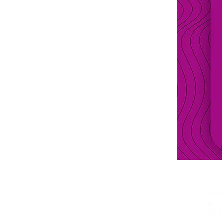
Hol
emp
Tar
Alg