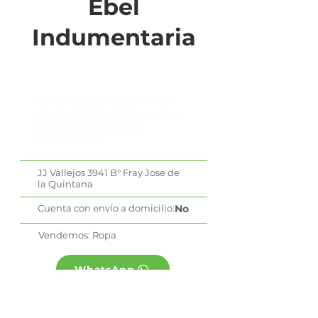
Ebel
Indumentaria
Marca de ropa deportiva con
mas de 30 años de trayectoria,
somos fabricantes de
indumentaria
JJ Vallejos 3941 B° Fray Jose de
la Quintana
Cuenta con envío a domicilio:
No
Vendemos: Ropa
WhatsApp