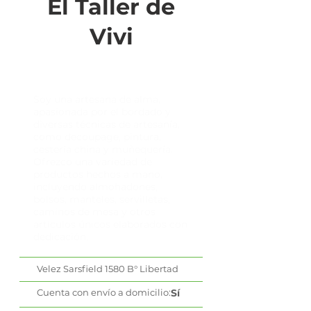
El Taller de
Vivi
Soy una artesana de alma,
apasionada por el bordado y
diversas técnicas de artesanía,
como decoupage, pintura,
cestería china y muñequería.
Ofrezco una variedad de
productos hechos a mano,
incluyendo almohadones,
bolsos, manteles, servilletas,
caminos de mesa y otros
artículos únicos elaborados con
dedicación.
Velez Sarsfield 1580 B° Libertad
Cuenta con envío a domicilio:
Sí