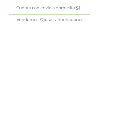
Cuenta con envío a domicilio:
Sí
Vendemos: Ojotas, almohadones
,caminos de mesa
WhatsApp
Contactame a través de redes
sociales
Cuqui Calvano
@cuquicalvano