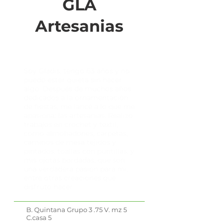
GLA
Artesanias
Soy Gladis, tengo 63 años y no
puedo estar quieta sin hacer
algo. Después de muchos años
dedicados a la ornamentación
de fiestas, me lancé a lo que me
apasiona: las artesanías. Realizo
trabajos en crochet y textil,
como almohadones, carpetas,
caminos de mesa tejidos y
pintados, toallas con puntillas, y
mis ojotas bordadas, que son
una verdadera pasión para mí,
entre otras creaciones que
disfruto hacer.
B. Quintana Grupo 3 .75 V. mz 5
C.casa 5