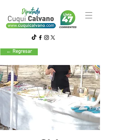
← Regresar
Artesanías