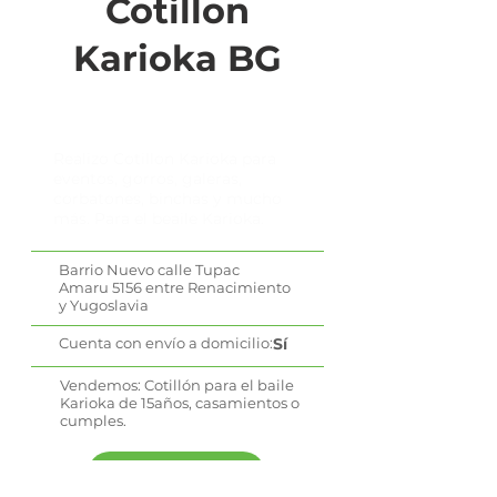
Cotillon
Karioka BG
Realizo Cotillon Karioka para
eventos, gorros, galeras,
corbatones, binchas y mucho
más. Para el beaile Karioka.
Barrio Nuevo calle Tupac
Amaru 5156 entre Renacimiento
y Yugoslavia
Cuenta con envío a domicilio:
Sí
Vendemos: Cotillón para el baile
Karioka de 15años, casamientos o
cumples.
WhatsApp