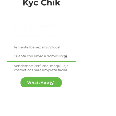
Kyc Chik
Venta de productos para la
mujer, hago este
emprendimiento hace 8 años
Teniente Ibáñez al 972 local
Cuenta con envío a domicilio:
Sí
Vendemos: Perfume, maquillaje,
cosméticos para limpieza facial
WhatsApp