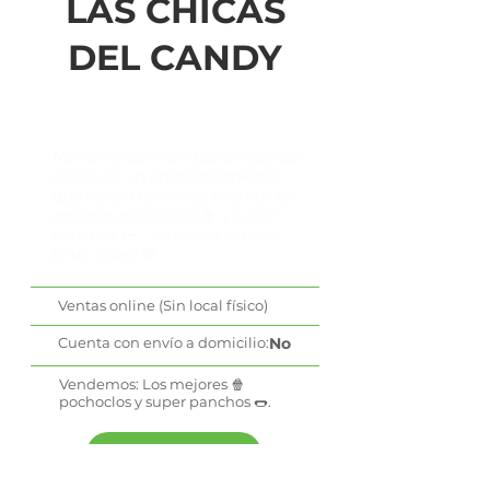
LAS CHICAS
DEL CANDY
Me llamo corina y Las chicas del
Candy es un emprendimiento
que lleva a todos los eventos los
mejores pochoclos 🍿 y super
panchos 🌭 .. tenemos el más
lindo stand 💖
Ventas online (Sin local físico)
Cuenta con envío a domicilio:
No
Vendemos: Los mejores 🍿
pochoclos y super panchos 🌭.
WhatsApp