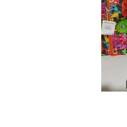
Hag
Cor
Cue