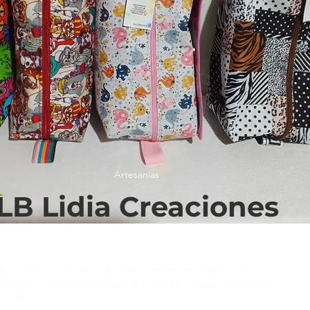
Artesanías
LB Lidia Creaciones
o confección de marroquinerías en telas como
duras, PU, Jeans, Provenzal, Lona, Cuero de Búfalo y
rina.