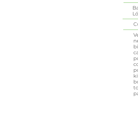
Ba
Ló
C
V
n
bi
c
p
c
p
ki
b
t
p