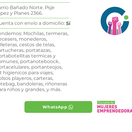
rrio Bañado Norte. Psje
pez y Planes 2366.
uenta con envío a domicilio:
Sí
endemos: Mochilas, termeras,
ecesers, monederos,
lleteras, cestos de telas,
artucheras, portatazas,
ortabotellitas termicas y
omunes, portanoteboock,
ortacelulares, portanteojos,
t higienicos para viajes,
olsos playeros, carteras,
otebag, bandoleras, riñoneras
ara niños y grandes, y más.
WhatsApp