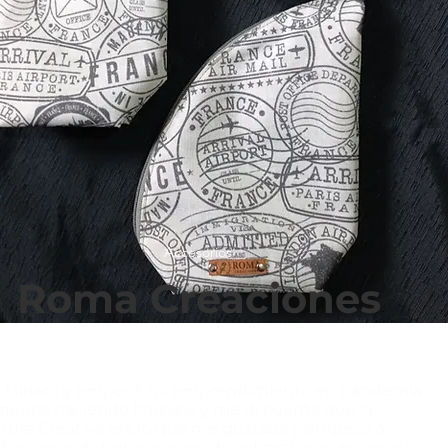
Accesorios
Roma Creaciones
 Miriam y empecé mi emprendimiento en pandemia.
encé haciendo barbijos y me di cuenta que la
tura Creativa era lo que me gustaba y empecé a
feccionar distintos juegos de set materos, neceser y