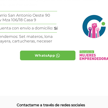
o lo que me pedían.
rrio San Antonio Oeste 90
v Mza 106/18 Casa 9
uenta con envío a domicilio:
Sí
endemos: Set materos, lona
layera, cartucheras, neceser
WhatsApp
Contactame a través de redes sociales