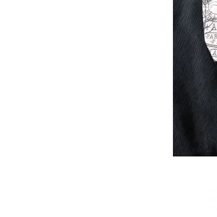
Soy
Com
Cos
con