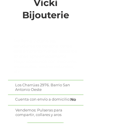
Vicki
Bijouterie
Me llamo victoria soy
estudiante de derecho, tengo
este emprendimiento desde los
10 años aproximadamente.
Hago accesorios con macramé,
mostacillas, piedras naturales,
etc.
Los Charrúas 2976. Barrio San
Antonio Oeste
Cuenta con envío a domicilio:
No
Vendemos: Pulseras para
compartir, collares y aros