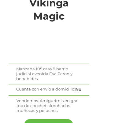
Vikinga
Magic
Trabajamos el arte del
amigurumis y muñecas
artesanales peluches.
Manzana 105 casa 9 barrio
judicial avenida Eva Peron y
benabides
Cuenta con envío a domicilio:
No
Vendemos: Amigurimis en gral
top de chochet almohadas
muñecas y peluches
WhatsApp