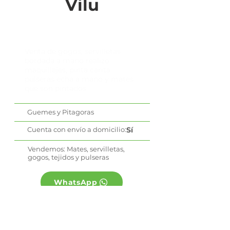
Vilu
Venta de gogos, servilletas
bordada a mano realizo
maquillajes, pinta carita
pulseras echa a mano y mates
que son pintados
Guemes y Pitagoras
Cuenta con envío a domicilio:
Sí
Vendemos: Mates, servilletas,
gogos, tejidos y pulseras
WhatsApp