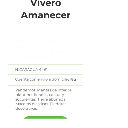
Vivero
Amanecer
Tengo el vivero desde
noviembre del 2019, vendo y
produzco plantas de interior,
cactus y suculentas.
NICARAGUA 4461
Cuenta con envío a domicilio:
No
Vendemos: Plantas de interior,
plantines florales, cactus y
suculentas. Tierra abonada.
Macetas plasticas. Piedritas
decorativas.
WhatsApp