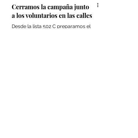
Cerramos la campaña junto
a los voluntarios en las calles
Desde la lista 502 C preparamos el
cierre de campaña este jueves con
una convocatoria a vecinos de toda
la provincia, militantes y...